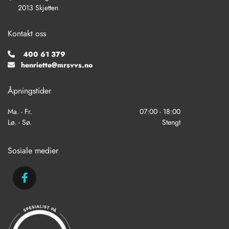
2013 Skjetten
Kontakt oss
400 61 379

henriette@mrsvvs.no

Åpningstider
Ma. - Fr.
07:00 - 18:00
Lø. - Sø.
Stengt
Sosiale medier