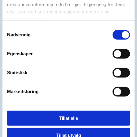
med annen informasjon du har gjort tilgjengelig for dem,
eller som de har samlet inn gjennom din bruk av
tjenestene deres.
Bilal Sealiti
Samtykkevalg
Nødvendig
Egenskaper
Statistikk
Markedsføring
Tillat alle
Lino Fernandes
Tillat utvalg