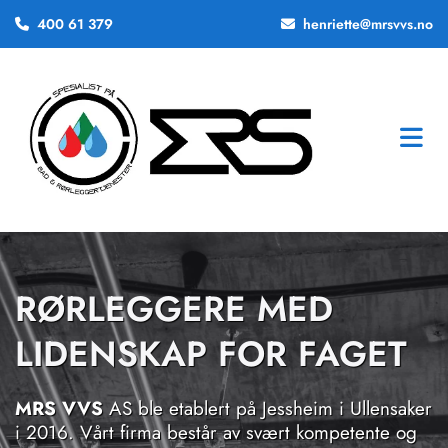
400 61 379
henriette@mrsvvs.no


RØRLEGGERE MED
LIDENSKAP FOR FAGET
MRS VVS
AS ble etablert på Jessheim i Ullensaker
i 2016. Vårt firma består av svært kompetente og