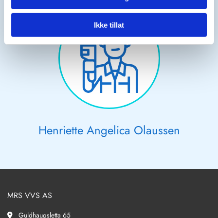
Ikke tillat
Henriette Angelica Olaussen
MRS VVS AS
Guldhaugsletta 65
